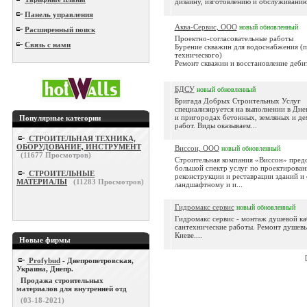
дизайну, изготовлению и обслуживанию 
Панель управления
Аква-Сервис, ООО
новый
обновленный
Расширенный поиск
Проектно-согласовательные работы
Связь с нами
Бурение скважин для водоснабжения (п
технического)
Ремонт скважин и восстановление деби
БДСУ
новый
обновленный
Бригада Добрых Строительных Услуг
специализируется на выполнении в Дне
и пригородах бетонных, земляных и д
Популярные категории
работ. Виды оказываем...
СТРОИТЕЛЬНАЯ ТЕХНИКА,
ОБОРУДОВАНИЕ, ИНСТРУМЕНТ
Виссон, ООО
новый
обновленный
(
11677
Просмотров)
Строительная компания «Виссон» предо
большой спектр услуг по проектирован
СТРОИТЕЛЬНЫЕ
реконструкции и реставрации зданий и
МАТЕРИАЛЫ
(
11283
Просмотров)
ландшафтному и и...
Гидромакс сервис
новый
обновленный
Гидромакс сервис - монтаж душевой ка
сантехнические работы. Ремонт душевы
Киеве....
Новые фирмы
Profybud
- Днепропетровская,
Украина, Днепр.
Продажа строительных
материалов для внутренней отд
(03-18-2021)