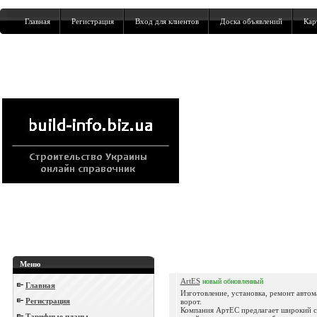
Главная
Регистрация
Вход для клиентов
Доска объявлений
Кар
Меню
ArtES
новый
обновленный
Главная
Изготовление, установка, ремонт авто
Регистрация
ворот.
Компания АртЕС предлагает широкий с
Тарифные планы