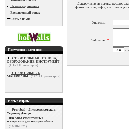
- Декоративная подсветка фасадов зда
Панель управления
фонтанов, ландшафта, световые картин
Расширенный поиск
Связь с нами
Ваш email:
*
Сообщение:
*
Популярные категории
cha
СТРОИТЕЛЬНАЯ ТЕХНИКА,
ОБОРУДОВАНИЕ, ИНСТРУМЕНТ
(
11677
Просмотров)
СТРОИТЕЛЬНЫЕ
МАТЕРИАЛЫ
(
11282
Просмотров)
Новые фирмы
Profybud
- Днепропетровская,
Украина, Днепр.
Продажа строительных
материалов для внутренней отд
(03-18-2021)