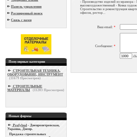
- Производство изделий из мрамора -
высокохудожественный - Ковка художе
Панель управления
Строительство и реконструкция кварт
офисов, рестор...
Расширенный поиск
Связь с нами
Ваш email:
*
Сообщение:
*
cha
Популярные категории
СТРОИТЕЛЬНАЯ ТЕХНИКА,
ОБОРУДОВАНИЕ, ИНСТРУМЕНТ
(
11679
Просмотров)
СТРОИТЕЛЬНЫЕ
МАТЕРИАЛЫ
(
11283
Просмотров)
Новые фирмы
Profybud
- Днепропетровская,
Украина, Днепр.
Продажа строительных