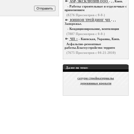
ASP-ЭКСКЛЮЗИВ ООО
- , , Киев.
- Работы строительные и отделочные с
применением
(
8276
Просмотров с 0-0-)
ЮНИОН ТРЕЙДИНГ ЧП
- , ,
Запорожье.
- Кондиционирование, вентиляция
(
7887
Просмотров с 0-0-)
ЧП >
- Киевская, Украина, Киев.
Асфальтно-ремонтные
работы.Благоустройство террито
(
7675
Просмотров с 04-21-2010)
Далее по теме:
сатурн стройматериалы
деревянные кровати