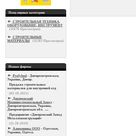
Популярные категории
СТРОИТЕЛЬНАЯ ТЕХНИКА,
ОБОРУДОВАНИЕ, ИНСТРУМЕНТ
(
11678
Просмотров)
СТРОИТЕЛЬНЫЕ
МАТЕРИАЛЫ
(
11283
Просмотров)
Новые фирмы
Profybud
- Днепропетровская,
Украина, Днепр.
Продажа строительных
материалов для внутренней отд
(03-18-2021)
Днепровский
Машиностроительный Завод
-
Днепропетровская, Украина,
Днепропетровская обл. ....
Предприятие «Днепровский Завод
Металлоконструкций»
(11-20-2019)
Алюминика ООО
- Одесская,
Украина, Одесса.