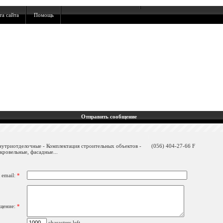
та сайта
Помощь
Отправить сообщение
нутриотделочные - Комплектация строительных объектов -
(056) 404-27-66 F
ровельные, фасадные...
 email:
*
щение:
*
characters left