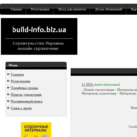
Главная
Регистрация
Вход для клиентов
Доска объявлений
Кар
Меню
Главная
Регистрация
21 ВЕК
новый
обновленный
Тарифные планы
- Химия строительная - Материалы в
Материалы отделочные - Материалы к
Панель управления
Расширенный поиск
Ваш
Связь с нами
Сооб