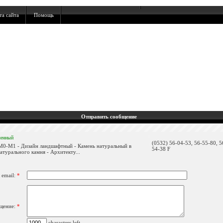
та сайта
Помощь
Отправить сообщение
ленный
(0532) 56-04-53, 56-55-80, 5
 М0-М1 - Дизайн ландшафтный - Камень натуральный в
54-38 F
натурального камня - Архитекту...
 email:
*
щение:
*
characters left