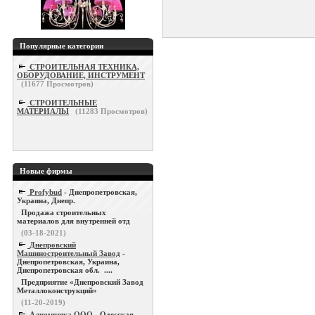
Популярные категории
СТРОИТЕЛЬНАЯ ТЕХНИКА,
ОБОРУДОВАНИЕ, ИНСТРУМЕНТ
(
11677
Просмотров)
СТРОИТЕЛЬНЫЕ
МАТЕРИАЛЫ
(
11283
Просмотров)
Новые фирмы
Profybud
- Днепропетровская,
Украина, Днепр.
Продажа строительных
материалов для внутренней отд
(03-18-2021)
Днепровский
Машиностроительный Завод
-
Днепропетровская, Украина,
Днепропетровская обл. ....
Предприятие «Днепровский Завод
Металлоконструкций»
(11-20-2019)
Алюминика ООО
- Одесская,