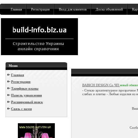
Главная
Регистрация
Вход для клиентов
Доска объявлений
Кар
Меню
Главная
Регистрация
BABICH DESIGN Co ЧП
новый
обнов
Тарифные планы
- Стекло архитектурное прозрачное
слябах и плитке - Любые изделия из 
Панель управления
Расширенный поиск
Ваш
Связь с нами
Сооб