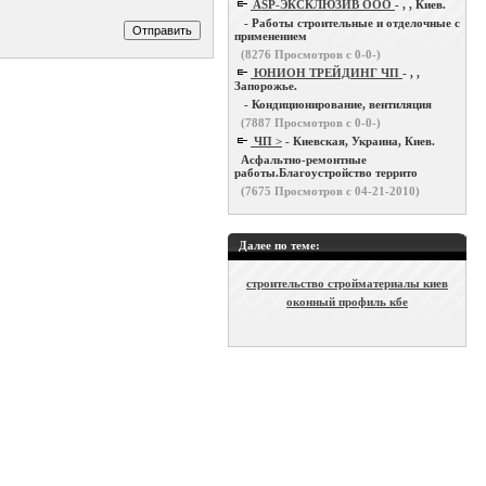
ASP-ЭКСКЛЮЗИВ ООО
- , , Киев.
- Работы строительные и отделочные с
применением
(
8276
Просмотров с 0-0-)
ЮНИОН ТРЕЙДИНГ ЧП
- , ,
Запорожье.
- Кондиционирование, вентиляция
(
7887
Просмотров с 0-0-)
ЧП >
- Киевская, Украина, Киев.
Асфальтно-ремонтные
работы.Благоустройство террито
(
7675
Просмотров с 04-21-2010)
Далее по теме:
строительство стройматериалы киев
оконный профиль кбе