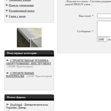
- Изделия из стекла - Системы раздви
дверей BRAUN алюм....
Панель управления
Расширенный поиск
Ваш email:
*
Связь с нами
Сообщение:
*
cha
Популярные категории
СТРОИТЕЛЬНАЯ ТЕХНИКА,
ОБОРУДОВАНИЕ, ИНСТРУМЕНТ
(
11686
Просмотров)
СТРОИТЕЛЬНЫЕ
МАТЕРИАЛЫ
(
11287
Просмотров)
Новые фирмы
Profybud
- Днепропетровская,
Украина, Днепр.