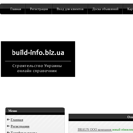
Главная
Регистрация
Вход для клиентов
Доска объявлений
Кар
Меню
Отп
Главная
Регистрация
BRAUN ООО компания
новый
обновле
Тарифные планы