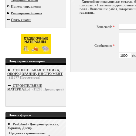
- Химстойкие покрытия для металла, б
пластмасс - Наливные ударопрочные 
Панель управления
полы - Выполнение работ, авторский н
гарантии...
Расширенный поиск
Связь с нами
Ваш email:
*
Сообщение:
*
cha
Популярные категории
СТРОИТЕЛЬНАЯ ТЕХНИКА,
ОБОРУДОВАНИЕ, ИНСТРУМЕНТ
(
11677
Просмотров)
СТРОИТЕЛЬНЫЕ
МАТЕРИАЛЫ
(
11283
Просмотров)
Новые фирмы
Profybud
- Днепропетровская,
Украина, Днепр.
Продажа строительных