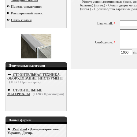
- Конструкции алюминиевые (окна, дв
балконы) (изгот.) - Окна и двери мета
Панель управления
(изгот.) - Производство гаражных ролл
Расширенный поиск
Связь с нами
Ваш email:
*
Сообщение:
*
cha
Популярные категории
СТРОИТЕЛЬНАЯ ТЕХНИКА,
ОБОРУДОВАНИЕ, ИНСТРУМЕНТ
(
11677
Просмотров)
СТРОИТЕЛЬНЫЕ
МАТЕРИАЛЫ
(
11283
Просмотров)
Новые фирмы
Profybud
- Днепропетровская,
Украина, Днепр.