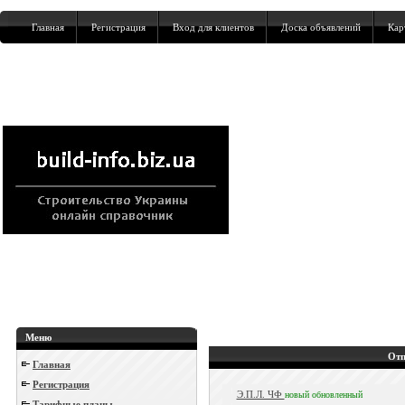
Главная
Регистрация
Вход для клиентов
Доска объявлений
Кар
Меню
Отп
Главная
Регистрация
Э.П.Л. ЧФ
новый
обновленный
Тарифные планы