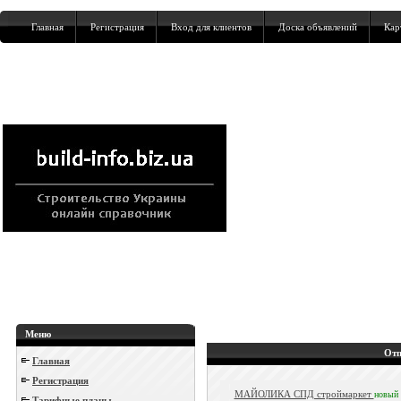
Главная
Регистрация
Вход для клиентов
Доска объявлений
Кар
Меню
Отп
Главная
Регистрация
МАЙОЛИКА СПД строймаркет
новый
Тарифные планы