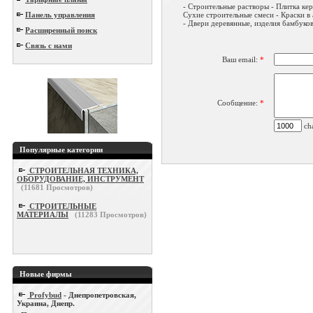
- Строительные растворы - Плитка кер
Панель управления
Сухие строительные смеси - Краски в
- Двери деревянные, изделия бамбуков
Расширенный поиск
Связь с нами
Ваш email:
*
Сообщение:
*
cha
Популярные категории
СТРОИТЕЛЬНАЯ ТЕХНИКА,
ОБОРУДОВАНИЕ, ИНСТРУМЕНТ
(
11681
Просмотров)
СТРОИТЕЛЬНЫЕ
МАТЕРИАЛЫ
(
11283
Просмотров)
Новые фирмы
Profybud
- Днепропетровская,
Украина, Днепр.