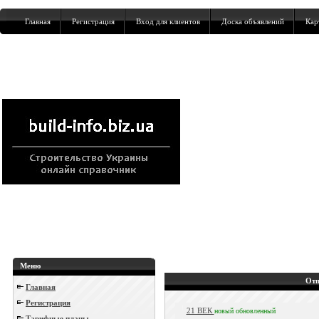
Главная
Регистрация
Вход для клиентов
Доска объявлений
Кар
Меню
Отп
Главная
Регистрация
21 ВЕК
новый
обновленный
Тарифные планы