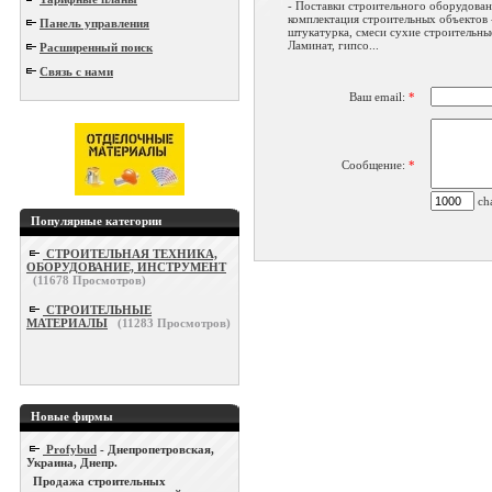
- Поставки строительного оборудован
комплектация строительных объектов 
Панель управления
штукатурка, смеси сухие строительные
Ламинат, гипсо...
Расширенный поиск
Связь с нами
Ваш email:
*
Сообщение:
*
cha
Популярные категории
СТРОИТЕЛЬНАЯ ТЕХНИКА,
ОБОРУДОВАНИЕ, ИНСТРУМЕНТ
(
11678
Просмотров)
СТРОИТЕЛЬНЫЕ
МАТЕРИАЛЫ
(
11283
Просмотров)
Новые фирмы
Profybud
- Днепропетровская,
Украина, Днепр.
Продажа строительных