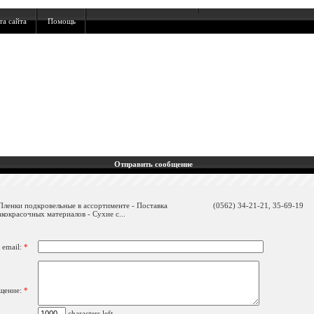
та сайта
Помощь
Отправить сообщение
 Пленки подкровельные в ассортименте - Поставка
(0562) 34-21-21, 35-69-19
кокрасочных материалов - Сухие с...
 email:
*
щение:
*
characters left