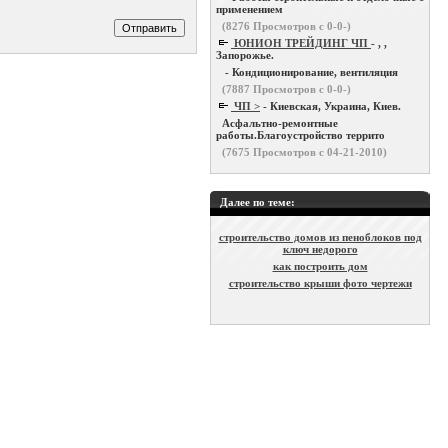
применением
(
8276
Просмотров с 0-0-)
ЮНИОН ТРЕЙДИНГ ЧП
- , ,
Запорожье.
- Кондиционирование, вентиляция
(
7887
Просмотров с 0-0-)
ЧП >
- Киевская, Украина, Киев.
Асфальтно-ремонтные
работы.Благоустройство террито
(
7675
Просмотров с 04-21-2010)
Далее по теме:
строительство домов из пеноблоков под
ключ недорого
как построить дом
строительство крыши фото чертежи