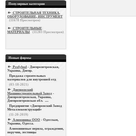
Популярные категории
СТРОИТЕЛЬНАЯ ТЕХНИКА,
ОБОРУДОВАНИЕ, ИНСТРУМЕНТ
(
11678
Просмотров)
СТРОИТЕЛЬНЫЕ
МАТЕРИАЛЫ
(
11283
Просмотров)
Новые фирмы
Profybud
- Днепропетровская,
Украина, Днепр.
Продажа строительных
материалов для внутренней отд
(03-18-2021)
Днепровский
Машиностроительный Завод
-
Днепропетровская, Украина,
Днепропетровская обл. ....
Предприятие «Днепровский Завод
Металлоконструкций»
(11-20-2019)
Алюминика ООО
- Одесская,
Украина, Одесса.
Алюминиевые перила, ограждения,
поручни, лестницы