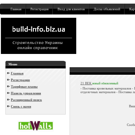
Главная
Регистрация
Вход для клиентов
Доска объявлений
Кар
Меню
Главная
Регистрация
21 ВЕК
новый
обновленный
Тарифные планы
- Поставка кровельных материалов -
отделочных материалов - Поставка ла
Панель управления
Расширенный поиск
Ваш
Связь с нами
Сооб