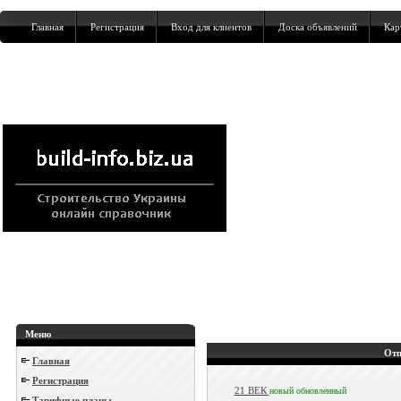
Главная
Регистрация
Вход для клиентов
Доска объявлений
Кар
Меню
Отп
Главная
Регистрация
21 ВЕК
новый
обновленный
Тарифные планы