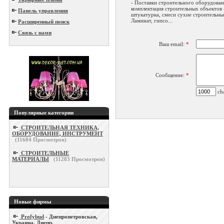
- Поставки строительного оборудован
комплектация строительных объектов 
Панель управления
штукатурка, смеси сухие строительные
Ламинат, гипсо...
Расширенный поиск
Связь с нами
Ваш email:
*
Сообщение:
*
cha
Популярные категории
СТРОИТЕЛЬНАЯ ТЕХНИКА,
ОБОРУДОВАНИЕ, ИНСТРУМЕНТ
(
11684
Просмотров)
СТРОИТЕЛЬНЫЕ
МАТЕРИАЛЫ
(
11283
Просмотров)
Новые фирмы
Profybud
- Днепропетровская,
Украина, Днепр.