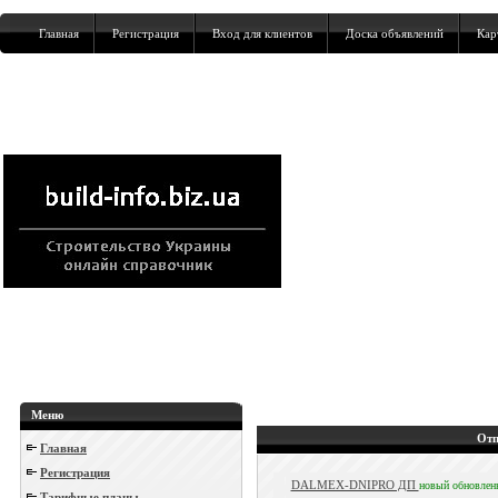
Главная
Регистрация
Вход для клиентов
Доска объявлений
Кар
Меню
Отп
Главная
Регистрация
DALMEX-DNIPRO ДП
новый
обновлен
Тарифные планы