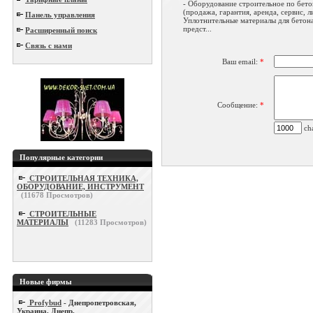
- Оборудование строительное по бето
(продажа, гарантия, аренда, сервис, л
Панель управления
Уплотнительные материалы для бетон
предст...
Расширенный поиск
Связь с нами
Ваш email:
*
Сообщение:
*
cha
Популярные категории
СТРОИТЕЛЬНАЯ ТЕХНИКА,
ОБОРУДОВАНИЕ, ИНСТРУМЕНТ
(
11678
Просмотров)
СТРОИТЕЛЬНЫЕ
МАТЕРИАЛЫ
(
11283
Просмотров)
Новые фирмы
Profybud
- Днепропетровская,
Украина, Днепр.