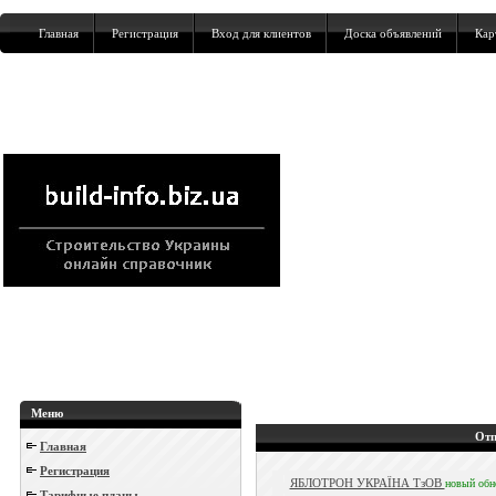
Главная
Регистрация
Вход для клиентов
Доска объявлений
Кар
Меню
Отп
Главная
Регистрация
ЯБЛОТРОН УКРАЇНА ТзОВ
новый
обн
Тарифные планы