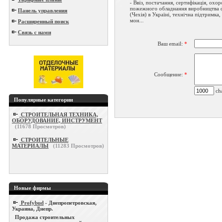
- Ввіз, постачання, сертифікація, охо
пожежного обладнання виробництва ф
Панель управления
(Чехія) в Україні, технічна підтримка
мон...
Расширенный поиск
Связь с нами
Ваш email:
*
Сообщение:
*
cha
Популярные категории
СТРОИТЕЛЬНАЯ ТЕХНИКА,
ОБОРУДОВАНИЕ, ИНСТРУМЕНТ
(
11678
Просмотров)
СТРОИТЕЛЬНЫЕ
МАТЕРИАЛЫ
(
11283
Просмотров)
Новые фирмы
Profybud
- Днепропетровская,
Украина, Днепр.
Продажа строительных