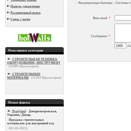
- Кондиционеры бытовые - Системы от
Панель управления
Расширенный поиск
Ваш email:
*
Связь с нами
Сообщение:
*
cha
Популярные категории
СТРОИТЕЛЬНАЯ ТЕХНИКА,
ОБОРУДОВАНИЕ, ИНСТРУМЕНТ
(
11684
Просмотров)
СТРОИТЕЛЬНЫЕ
МАТЕРИАЛЫ
(
11283
Просмотров)
Новые фирмы
Profybud
- Днепропетровская,
Украина, Днепр.
Продажа строительных
материалов для внутренней отд
(03-18-2021)