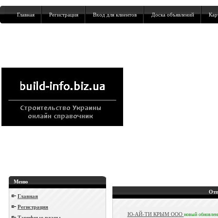
Главная
Регистрация
Вход для клиентов
Доска объявлений
Кар
Меню
Отп
Главная
Регистрация
Ю-АЙ-ТИ КРЫМ ООО
новый
обновле
Тарифные планы