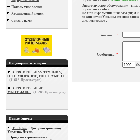
справочник online.
новый
обновленный
Энергетическое оборудование - инф
Панель управления
справочник online.
Полная информационная база фирм и
Расширенный поиск
предприятий Украины, производящих
Связь с нами
энергетическое ...
Ваш email:
*
Сообщение:
*
Популярные категории
cha
СТРОИТЕЛЬНАЯ ТЕХНИКА,
ОБОРУДОВАНИЕ, ИНСТРУМЕНТ
(
11683
Просмотров)
СТРОИТЕЛЬНЫЕ
МАТЕРИАЛЫ
(
11283
Просмотров)
Новые фирмы
Profybud
- Днепропетровская,
Украина, Днепр.
Продажа строительных