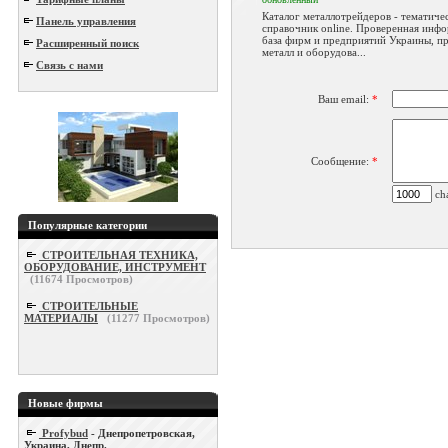
Каталог металлотрейдеров - тематиче
Панель управления
справочник online. Проверенная инф
база фирм и предприятий Украины, п
Расширенный поиск
металл и оборудова...
Связь с нами
Ваш email:
*
Сообщение:
*
cha
Популярные категории
СТРОИТЕЛЬНАЯ ТЕХНИКА,
ОБОРУДОВАНИЕ, ИНСТРУМЕНТ
(
11674
Просмотров)
СТРОИТЕЛЬНЫЕ
МАТЕРИАЛЫ
(
11277
Просмотров)
Новые фирмы
Profybud
- Днепропетровская,
Украина, Днепр.