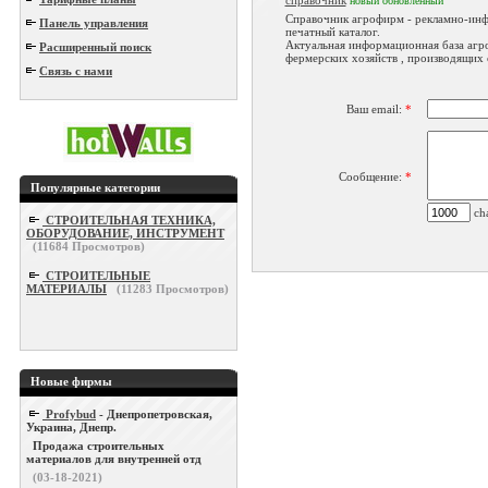
справочник
новый
обновленный
Справочник агрофирм - рекламно-ин
Панель управления
печатный каталог.
Актуальная информационная база агр
Расширенный поиск
фермерских хозяйств , производящих с
Связь с нами
Ваш email:
*
Сообщение:
*
Популярные категории
cha
СТРОИТЕЛЬНАЯ ТЕХНИКА,
ОБОРУДОВАНИЕ, ИНСТРУМЕНТ
(
11684
Просмотров)
СТРОИТЕЛЬНЫЕ
МАТЕРИАЛЫ
(
11283
Просмотров)
Новые фирмы
Profybud
- Днепропетровская,
Украина, Днепр.
Продажа строительных
материалов для внутренней отд
(03-18-2021)