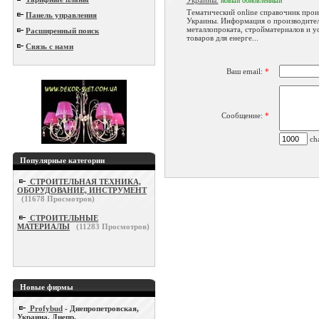
Украины.
новый
обновленный
Тематический online справочник прои
Панель управления
Украины. Информация о производите
металлопроката, стройматериалов и ус
Расширенный поиск
товаров для енерге...
Связь с нами
Ваш email:
*
Сообщение:
*
cha
Популярные категории
СТРОИТЕЛЬНАЯ ТЕХНИКА,
ОБОРУДОВАНИЕ, ИНСТРУМЕНТ
(
11678
Просмотров)
СТРОИТЕЛЬНЫЕ
МАТЕРИАЛЫ
(
11283
Просмотров)
Новые фирмы
Profybud
- Днепропетровская,
Украина, Днепр.