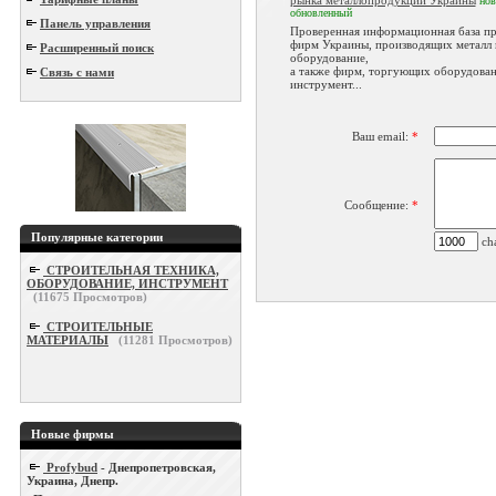
рынка металлопродукции Украины
но
обновленный
Панель управления
Проверенная информационная база п
фирм Украины, производящих металл 
Расширенный поиск
оборудование,
а также фирм, торгующих оборудова
Связь с нами
инструмент...
Ваш email:
*
Сообщение:
*
Популярные категории
cha
СТРОИТЕЛЬНАЯ ТЕХНИКА,
ОБОРУДОВАНИЕ, ИНСТРУМЕНТ
(
11675
Просмотров)
СТРОИТЕЛЬНЫЕ
МАТЕРИАЛЫ
(
11281
Просмотров)
Новые фирмы
Profybud
- Днепропетровская,
Украина, Днепр.