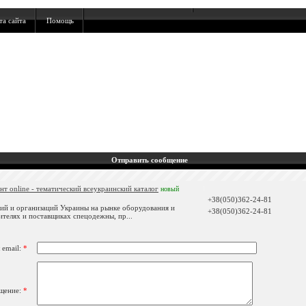
та сайта
Помощь
Отправить сообщение
т online - тематический всеукраинский каталог
новый
+38(050)362-24-81
ий и организаций Украины на рынке оборудования и
+38(050)362-24-81
телях и поставщиках спецодежны, пр...
 email:
*
щение:
*