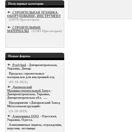
Популярные категории
СТРОИТЕЛЬНАЯ ТЕХНИКА,
ОБОРУДОВАНИЕ, ИНСТРУМЕНТ
(
11678
Просмотров)
СТРОИТЕЛЬНЫЕ
МАТЕРИАЛЫ
(
11283
Просмотров)
Новые фирмы
Profybud
- Днепропетровская,
Украина, Днепр.
Продажа строительных
материалов для внутренней отд
(03-18-2021)
Днепровский
Машиностроительный Завод
-
Днепропетровская, Украина,
Днепропетровская обл. ....
Предприятие «Днепровский Завод
Металлоконструкций»
(11-20-2019)
Алюминика ООО
- Одесская,
Украина, Одесса.
Алюминиевые перила, ограждения,
поручни, лестницы