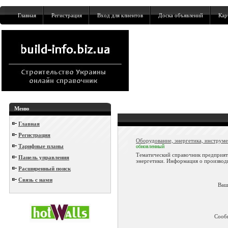
Главная
Регистрация
Вход для клиентов
Доска объявлений
Кар
Меню
Главная
Регистрация
Оборудование, энергетика, инструмен
Тарифные планы
обновленный
Тематический справочник предприят
Панель управления
энергетики. Информация о производи
Расширенный поиск
Связь с нами
Ваш
Сооб