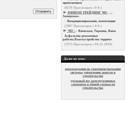
применением
(
8276
Просмотров с 0-0-)
ЮНИОН ТРЕЙДИНГ ЧП
- , ,
Запорожье.
- Кондиционирование, вентиляция
(
7887
Просмотров с 0-0-)
ЧП >
- Киевская, Украина, Киев.
Асфальтно-ремонтные
работы.Благоустройство террито
(
7675
Просмотров с 04-21-2010)
Далее по теме:
рекомендации по совершенствованию
системы управления запасов в
строительстве
удельный вес конструктивных
элементов в общей стоимости
строительства