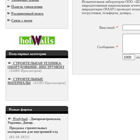
Испытательная лаборатория ООО «
аккредитованная национальным агент
Панель управления
аккредитации (НААУ) проводит испы
погрузчиков, тельферов, домкра...
Расширенный поиск
Связь с нами
Ваш email:
*
Сообщение:
*
Популярные категории
cha
СТРОИТЕЛЬНАЯ ТЕХНИКА,
ОБОРУДОВАНИЕ, ИНСТРУМЕНТ
(
11684
Просмотров)
СТРОИТЕЛЬНЫЕ
МАТЕРИАЛЫ
(
11283
Просмотров)
Новые фирмы
Profybud
- Днепропетровская,
Украина, Днепр.
Продажа строительных
материалов для внутренней отд
(03-18-2021)