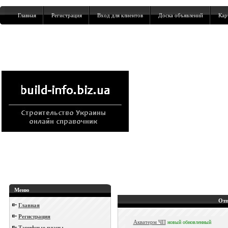
Главная
Регистрация
Вход для клиентов
Доска объявлений
Кар
Меню
Отп
Главная
Регистрация
Акватерм ЧП
новый
обновленный
Тарифные планы