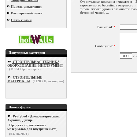
Строительная компания «Акватерм – 
строительство бассейнов открытого и
Панель управления
типов, любого уровня сложности: бас
бетонной чашей, ...
Расширенный поиск
Связь с нами
Ваш email:
*
Сообщение:
*
Популярные категории
cha
СТРОИТЕЛЬНАЯ ТЕХНИКА,
ОБОРУДОВАНИЕ, ИНСТРУМЕНТ
(
11684
Просмотров)
СТРОИТЕЛЬНЫЕ
МАТЕРИАЛЫ
(
11283
Просмотров)
Новые фирмы
Profybud
- Днепропетровская,
Украина, Днепр.
Продажа строительных
материалов для внутренней отд
(03-18-2021)