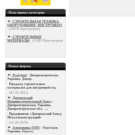
Популярные категории
СТРОИТЕЛЬНАЯ ТЕХНИКА,
ОБОРУДОВАНИЕ, ИНСТРУМЕНТ
(
11678
Просмотров)
СТРОИТЕЛЬНЫЕ
МАТЕРИАЛЫ
(
11283
Просмотров)
Новые фирмы
Profybud
- Днепропетровская,
Украина, Днепр.
Продажа строительных
материалов для внутренней отд
(03-18-2021)
Днепровский
Машиностроительный Завод
-
Днепропетровская, Украина,
Днепропетровская обл. ....
Предприятие «Днепровский Завод
Металлоконструкций»
(11-20-2019)
Алюминика ООО
- Одесская,
Украина, Одесса.