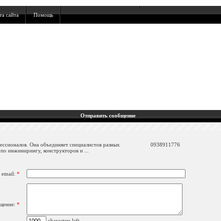
та сайта
Помощь
Отправить сообщение
фессионалов. Она объединяет специалистов разных
0938911776
по инжинирингу, конструкторов и ...
 email:
*
щение:
*
characters left