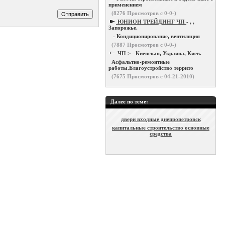
применением
(
8276
Просмотров с 0-0-)
ЮНИОН ТРЕЙДИНГ ЧП
- , ,
Запорожье.
- Кондиционирование, вентиляция
(
7887
Просмотров с 0-0-)
ЧП >
- Киевская, Украина, Киев.
Асфальтно-ремонтные
работы.Благоустройство террито
(
7675
Просмотров с 04-21-2010)
Далее по теме:
двери входные днепропетровск
капитальные строительство основные
средства