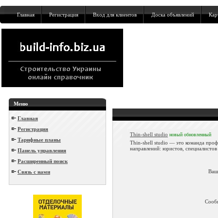
Главная
Регистрация
Вход для клиентов
Доска объявлений
Кар
Меню
Главная
Регистрация
Thin-shell studio
новый
обновленный
Тарифные планы
Thin-shell studio — это команда про
направлений: юристов, специалистов 
Панель управления
Расширенный поиск
Ваш
Связь с нами
Сооб