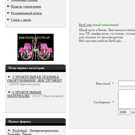
Панель управления
Расширенный поиск
Связь с нами
RedLight
новый
обновленный
Шкаф купе в Киеве. Высококачествен
под ТВ, шкафы купе, гостиные, стулья
для спальни от производителя.
Веб магазин мебели RedLigh...
Популярные категории
СТРОИТЕЛЬНАЯ ТЕХНИКА,
ОБОРУДОВАНИЕ, ИНСТРУМЕНТ
Ваш email:
*
(
11674
Просмотров)
СТРОИТЕЛЬНЫЕ
МАТЕРИАЛЫ
(
11277
Просмотров)
Сообщение:
*
cha
Новые фирмы
Profybud
- Днепропетровская,
Украина, Днепр.