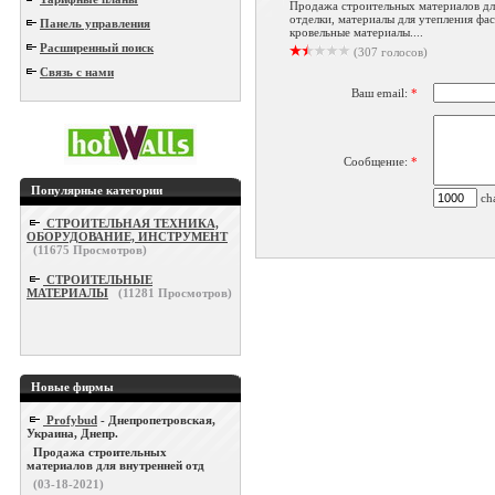
Продажа строительных материалов дл
отделки, материалы для утепления фас
Панель управления
кровельные материалы....
Расширенный поиск
(307 голосов)
Связь с нами
Ваш email:
*
Сообщение:
*
Популярные категории
cha
СТРОИТЕЛЬНАЯ ТЕХНИКА,
ОБОРУДОВАНИЕ, ИНСТРУМЕНТ
(
11675
Просмотров)
СТРОИТЕЛЬНЫЕ
МАТЕРИАЛЫ
(
11281
Просмотров)
Новые фирмы
Profybud
- Днепропетровская,
Украина, Днепр.
Продажа строительных
материалов для внутренней отд
(03-18-2021)