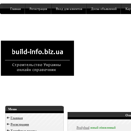
Главная
Регистрация
Вход для клиентов
Доска объявлений
Кар
Меню
Отп
Главная
Регистрация
Profybud
новый
обновленный
Тарифные планы