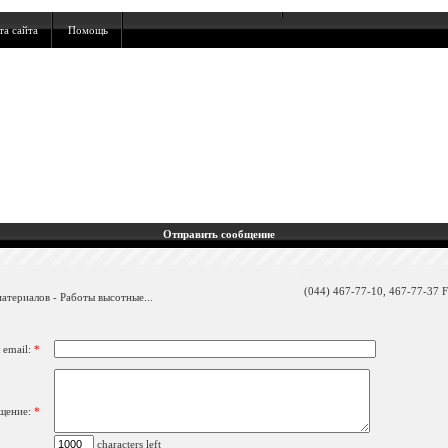
та сайта
Помощь
Отправить сообщение
(044) 467-77-10, 467-77-37 F
атериалов - Работы высотные...
 email:
*
щение:
*
characters left