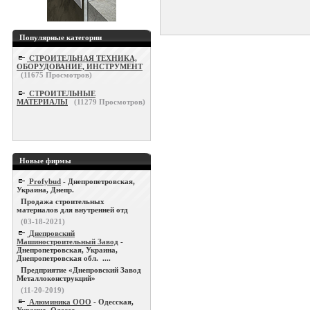
Популярные категории
СТРОИТЕЛЬНАЯ ТЕХНИКА,
ОБОРУДОВАНИЕ, ИНСТРУМЕНТ
(
11675
Просмотров)
СТРОИТЕЛЬНЫЕ
МАТЕРИАЛЫ
(
11279
Просмотров)
Новые фирмы
Profybud
- Днепропетровская,
Украина, Днепр.
Продажа строительных
материалов для внутренней отд
(03-18-2021)
Днепровский
Машиностроительный Завод
-
Днепропетровская, Украина,
Днепропетровская обл. ....
Предприятие «Днепровский Завод
Металлоконструкций»
(11-20-2019)
Алюминика ООО
- Одесская,