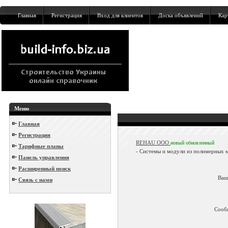
Главная
Регистрация
Вход для клиентов
Доска объявлений
Кар
Меню
Главная
Регистрация
REHAU ООО
новый
обновленный
Тарифные планы
- Системы и модули из полимерных м
Панель управления
Расширенный поиск
Ваш
Связь с нами
Сооб