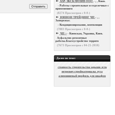
ASP-ЭКСКЛЮЗИВ ООО
- , , Киев.
- Работы строительные и отделочные с
применением
(
8274
Просмотров с 0-0-)
ЮНИОН ТРЕЙДИНГ ЧП
- , ,
Запорожье.
- Кондиционирование, вентиляция
(
7883
Просмотров с 0-0-)
ЧП >
- Киевская, Украина, Киев.
Асфальтно-ремонтные
работы.Благоустройство террито
(
7673
Просмотров с 04-21-2010)
Далее по теме:
стоимость строительства крыши лстк
петрович стройматериалы луга
алюминиевый профиль для шкафов