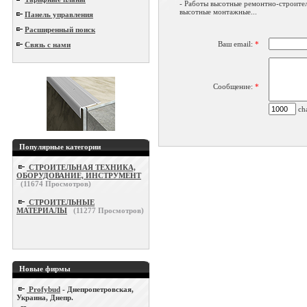
- Работы высотные ремонтно-строите
высотные монтажные...
Панель управления
Расширенный поиск
Ваш email:
*
Связь с нами
Сообщение:
*
cha
Популярные категории
СТРОИТЕЛЬНАЯ ТЕХНИКА,
ОБОРУДОВАНИЕ, ИНСТРУМЕНТ
(
11674
Просмотров)
СТРОИТЕЛЬНЫЕ
МАТЕРИАЛЫ
(
11277
Просмотров)
Новые фирмы
Profybud
- Днепропетровская,
Украина, Днепр.