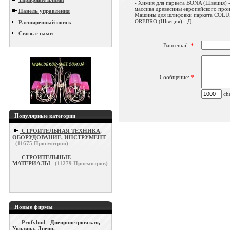
- Химия для паркета BONA (Швеция) -
массива древесины европейского прои
Панель управления
Машины для шлифовки паркета COL
OREBRO (Швеция) - Д...
Расширенный поиск
Связь с нами
Ваш email:
*
Сообщение:
*
cha
Популярные категории
СТРОИТЕЛЬНАЯ ТЕХНИКА,
ОБОРУДОВАНИЕ, ИНСТРУМЕНТ
(
11675
Просмотров)
СТРОИТЕЛЬНЫЕ
МАТЕРИАЛЫ
(
11279
Просмотров)
Новые фирмы
Profybud
- Днепропетровская,
Украина, Днепр.