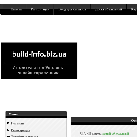
Главная
Регистрация
Вход для клиентов
Доска объявлений
Кар
Меню
Отп
Главная
Регистрация
CIA ЧП фирма
новый
обновленный
Тарифные планы