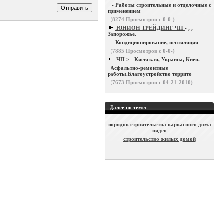
- Работы строительные и отделочные с
применением
(
8274
Просмотров с 0-0-)
ЮНИОН ТРЕЙДИНГ ЧП
- , ,
Запорожье.
- Кондиционирование, вентиляция
(
7885
Просмотров с 0-0-)
ЧП >
- Киевская, Украина, Киев.
Асфальтно-ремонтные
работы.Благоустройство террито
(
7673
Просмотров с 04-21-2010)
Далее по теме:
порядок строительства каркасного дома
видео
строительство жилых домой