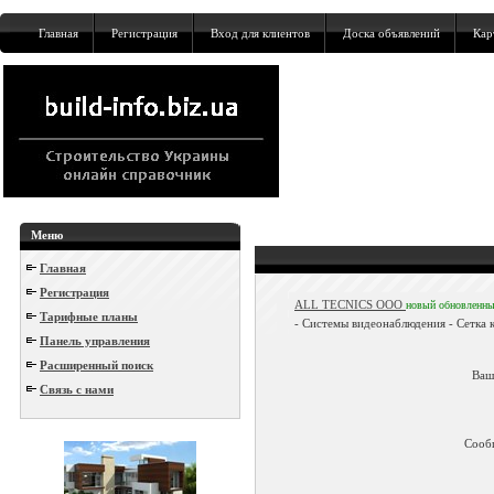
Главная
Регистрация
Вход для клиентов
Доска объявлений
Кар
Меню
Главная
Регистрация
ALL TECNICS ООО
новый
обновленн
Тарифные планы
- Системы видеонаблюдения - Сетка к
Панель управления
Расширенный поиск
Ваш
Связь с нами
Сооб