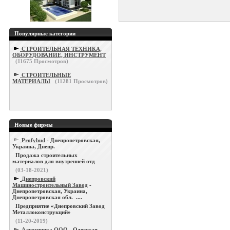
Популярные категории
СТРОИТЕЛЬНАЯ ТЕХНИКА,
ОБОРУДОВАНИЕ, ИНСТРУМЕНТ
(
11675
Просмотров)
СТРОИТЕЛЬНЫЕ
МАТЕРИАЛЫ
(
11281
Просмотров)
Новые фирмы
Profybud
- Днепропетровская,
Украина, Днепр.
Продажа строительных
материалов для внутренней отд
(03-18-2021)
Днепровский
Машиностроительный Завод
-
Днепропетровская, Украина,
Днепропетровская обл. ....
Предприятие «Днепровский Завод
Металлоконструкций»
(11-20-2019)
Алюминика ООО
- Одесская,