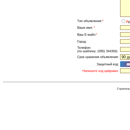
Тип объявления:
*
П
Ваше имя:
*
Ваш Е-майл:
*
Город:
Телефон:
(по шаблону: (095) 344356)
Срок хранения объявления:
Защитный код:
Напишите код цифрами:
Cтроитель