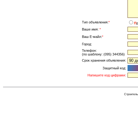
Тип объявления:
*
П
Ваше имя:
*
Ваш Е-майл:
*
Город:
Телефон:
(по шаблону: (095) 344356)
Срок хранения объявления:
Защитный код:
Напишите код цифрами:
Cтроитель