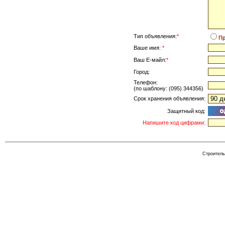
Тип объявления:
*
П
Ваше имя:
*
Ваш Е-майл:
*
Город:
Телефон:
(по шаблону: (095) 344356)
Срок хранения объявления:
Защитный код:
Напишите код цифрами:
Cтроитель