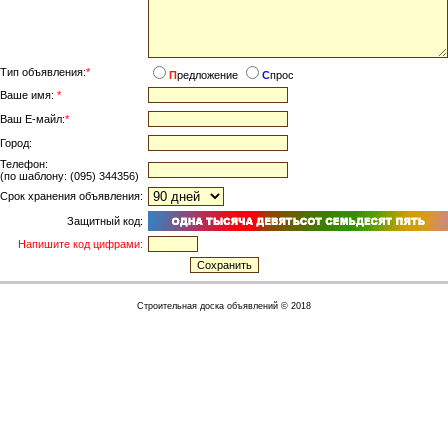
Тип объявления:
*
П
редложение
С
прос
Ваше имя:
*
Ваш Е-майл:
*
Город:
Телефон:
(по шаблону: (095) 344356)
Срок хранения объявления:
Защитный код:
Напишите код цифрами:
Cтроительная доска объявлений © 2018