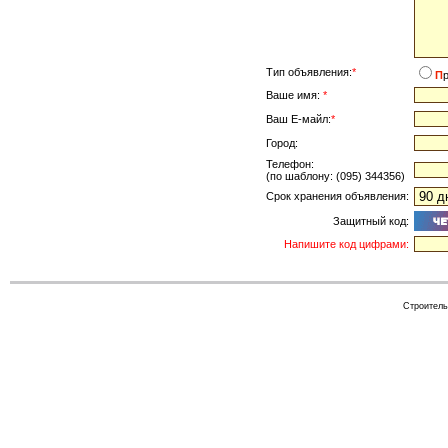
Тип объявления:
*
П
Ваше имя:
*
Ваш Е-майл:
*
Город:
Телефон:
(по шаблону: (095) 344356)
Срок хранения объявления:
Защитный код:
Напишите код цифрами:
Cтроитель