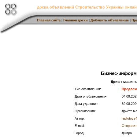
доска объявлений Строительство Украины онлай
Главная сайта
|
Главная доски
|
Добавить объявление
|
Пр
Бизнес-информ
Дрифт-машинка
Тип объявления:
Предлож
Дата опубликования:
04.09.20
Дата удаления:
30.08.202
Организация:
Дрифт-ма
Автор:
radiotoys
E-mail:
Отправит
Город:
Дніпро