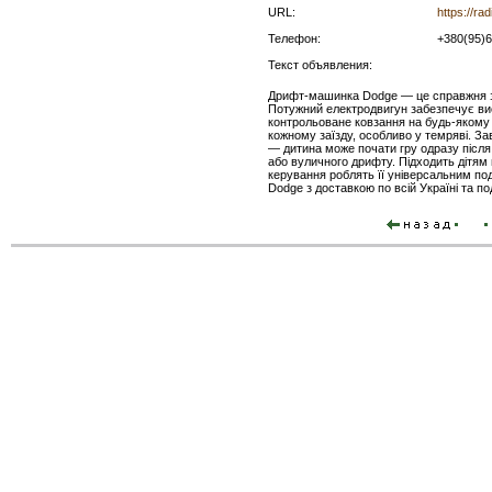
URL:
https://ra
Телефон:
+380(95)
Текст объявления:
Дрифт-машинка Dodge — це справжня зн
Потужний електродвигун забезпечує вис
контрольоване ковзання на будь-якому п
кожному заїзду, особливо у темряві. За
— дитина може почати гру одразу після
або вуличного дрифту. Підходить дітям в
керування роблять її універсальним п
Dodge з доставкою по всій Україні та по