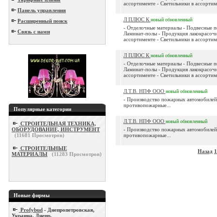
ассортименте - Светильники в ассортиме
Панель управления
Л ПЛЮС К
новый
обновленный
Расширенный поиск
- Отделочные материалы - Подвесные п
Связь с нами
Ламинат-полы - Продукция лакокрасочн
ассортименте - Светильники в ассортиме
Л ПЛЮС К
новый
обновленный
- Отделочные материалы - Подвесные п
Ламинат-полы - Продукция лакокрасочн
ассортименте - Светильники в ассортиме
Л.Т.В. НПФ ООО
новый
обновленный
- Производство пожарных автомобилей
противопожарные...
Популярные категории
Л.Т.В. НПФ ООО
новый
обновленный
СТРОИТЕЛЬНАЯ ТЕХНИКА,
ОБОРУДОВАНИЕ, ИНСТРУМЕНТ
- Производство пожарных автомобилей
(
11681
Просмотров)
противопожарные...
СТРОИТЕЛЬНЫЕ
Назад
1
МАТЕРИАЛЫ
(
11283
Просмотров)
Новые фирмы
Profybud
- Днепропетровская,
Украина, Днепр.