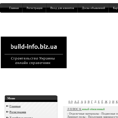
Главная
Регистрация
Вход для клиентов
Доска объявлений
Кар
Меню
0-9
A-Z
А
Б
В
Г
Д
Е
Ё
Ж
З
И
К
Главная
Л ПЛЮС К
новый
обновленный
Регистрация
- Отделочные материалы - Подвесные п
Ламинат-полы - Продукция лакокрасочн
Тарифные планы