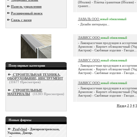
(Италия) - Плитка гранитная (Италия) -
гранит...
Панель управления
Расширенный поиск
ЛАВАЛЬ ООО
новый
обновленный
Связь с нами
- Дизайн интерьера...
ЛАВИСС ООО
новый
обновленный
- Лакокрасочная продукция в ассортиме
Армопояс - Кирпич облицовочный (Укр
Австрия) - Скобяные изделия - Гвозди...
ЛАВИСС ООО
новый
обновленный
Популярные категории
- Лакокрасочная продукция в ассортиме
Армопояс - Кирпич облицовочный (Укр
Австрия) - Скобяные изделия - Гвозди...
СТРОИТЕЛЬНАЯ ТЕХНИКА,
ОБОРУДОВАНИЕ, ИНСТРУМЕНТ
(
11677
Просмотров)
ЛАВИСС ООО
новый
обновленный
- Лакокрасочная продукция в ассортиме
СТРОИТЕЛЬНЫЕ
Армопояс - Кирпич облицовочный (Укр
МАТЕРИАЛЫ
(
11283
Просмотров)
Австрия) - Скобяные изделия - Гвозди...
Назад
2
3
4
Новые фирмы
Profybud
- Днепропетровская,
Украина, Днепр.