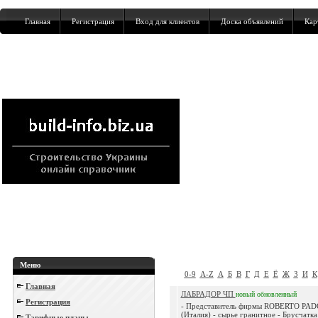
Главная
Регистрация
Вход для клиентов
Доска объявлений
Кар
Меню
0-9
A-Z
А
Б
В
Г
Д
Е
Ё
Ж
З
И
К
Главная
ЛАБРАДОР ЧП
новый
обновленный
Регистрация
- Представитель фирмы ROBERTO PA
(Италия) - сырье гранитное - Брусчатка
Тарифные планы