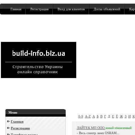
Главная
Регистрация
Вход для клиентов
Доска объявлений
Кар
Меню
0-9
A-Z
А
Б
В
Г
Д
Е
Ё
Ж
З
И
К
Главная
ЛАЙТЕК МП ООО
Регистрация
новый
обновленный
- Весь спектр ламп OSRAM...
Тарифные планы