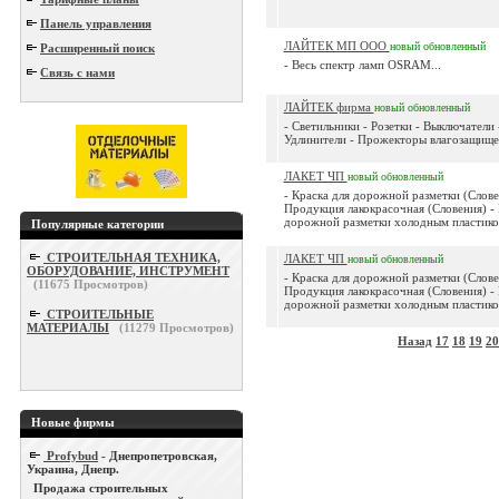
Панель управления
ЛАЙТЕК МП ООО
новый
обновленный
Расширенный поиск
- Весь спектр ламп OSRAM...
Связь с нами
ЛАЙТЕК фирма
новый
обновленный
- Светильники - Розетки - Выключатели 
Удлинители - Прожекторы влагозащище
ЛАКЕТ ЧП
новый
обновленный
- Краска для дорожной разметки (Слове
Продукция лакокрасочная (Словения) -
дорожной разметки холодным пластиком
Популярные категории
СТРОИТЕЛЬНАЯ ТЕХНИКА,
ЛАКЕТ ЧП
новый
обновленный
ОБОРУДОВАНИЕ, ИНСТРУМЕНТ
- Краска для дорожной разметки (Слове
(
11675
Просмотров)
Продукция лакокрасочная (Словения) -
дорожной разметки холодным пластиком
СТРОИТЕЛЬНЫЕ
МАТЕРИАЛЫ
(
11279
Просмотров)
Назад
17
18
19
20
Новые фирмы
Profybud
- Днепропетровская,
Украина, Днепр.
Продажа строительных