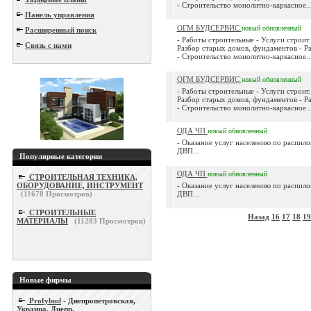
- Строительство монолитно-каркасное..
Панель управления
ОГМ БУДСЕРВИС
новый
обновленный
Расширенный поиск
- Работы строительные - Услуги строит.
Связь с нами
Разбор старых домов, фундаментов - Р
- Строительство монолитно-каркасное..
ОГМ БУДСЕРВИС
новый
обновленный
- Работы строительные - Услуги строит.
Разбор старых домов, фундаментов - Р
- Строительство монолитно-каркасное..
ОДА ЧП
новый
обновленный
- Оказание услуг населению по распил
ДВП...
Популярные категории
ОДА ЧП
новый
обновленный
СТРОИТЕЛЬНАЯ ТЕХНИКА,
ОБОРУДОВАНИЕ, ИНСТРУМЕНТ
- Оказание услуг населению по распил
(
11678
Просмотров)
ДВП...
СТРОИТЕЛЬНЫЕ
Назад
16
17
18
19
МАТЕРИАЛЫ
(
11283
Просмотров)
Новые фирмы
Profybud
- Днепропетровская,
Украина, Днепр.