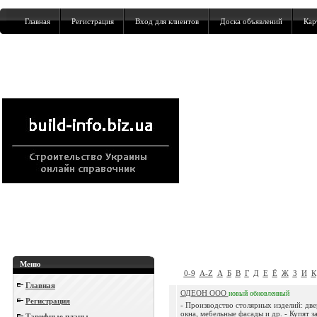
Главная
Регистрация
Вход для клиентов
Доска объявлений
Кар
Меню
0-9
A-Z
А
Б
В
Г
Д
Е
Ё
Ж
З
И
К
Главная
ОДЕОН ООО
новый
обновленный
Регистрация
- Производство столярных изделий: две
окна, мебельные фасады и др. - Купят з
Тарифные планы