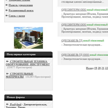
столярные клеено-шпонированные...
Панель управления
ОДЕСИНТЕРМ ООО
новый
обновленный
Расширенный поиск
- Арматура запорная (Италия, Германия
Связь с нами
Проектирование, монтаж, подвод газоп
ОДЕСИНТЕРМ ООО
новый
обновленный
- Арматура запорная (Италия, Германия
Проектирование, монтаж, подвод газоп
ОДЕСКАБЕЛЬ ТД
новый
обновленный
- Электротехническая продукция...
Популярные категории
ОДЕСКАБЕЛЬ ТД ООО
новый
обновленн
- Электротехническая продукция...
СТРОИТЕЛЬНАЯ ТЕХНИКА,
ОБОРУДОВАНИЕ, ИНСТРУМЕНТ
(
11677
Просмотров)
Назад
19
20
21
22
СТРОИТЕЛЬНЫЕ
МАТЕРИАЛЫ
(
11283
Просмотров)
Новые фирмы
Profybud
- Днепропетровская,
Украина, Днепр.