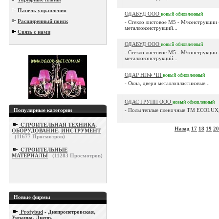
Панель управления
ОДАБУД ООО
новый
обновленный
Расширенный поиск
- Стекло листовое М5 - М/конструкции
металлоконструкций...
Связь с нами
ОДАБУД ООО
новый
обновленный
- Стекло листовое М5 - М/конструкции
металлоконструкций...
ОДАР НПФ ЧП
новый
обновленный
- Окна, двери металлопластиковые...
ОДАС ГРУПП ООО
новый
обновленный
Популярные категории
- Полы теплые пленочные ТМ ECOLUX
СТРОИТЕЛЬНАЯ ТЕХНИКА,
Назад
17
18
19
20
ОБОРУДОВАНИЕ, ИНСТРУМЕНТ
(
11677
Просмотров)
СТРОИТЕЛЬНЫЕ
МАТЕРИАЛЫ
(
11283
Просмотров)
Новые фирмы
Profybud
- Днепропетровская,
Украина, Днепр.