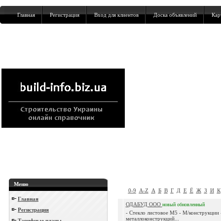
Главная
Регистрация
Вход для клиентов
Доска объявлений
Кар
Меню
0-9
A-Z
А
Б
В
Г
Д
Е
Ё
Ж
З
И
К
Главная
ОДАБУД ООО
новый
обновленный
Регистрация
- Стекло листовое М5 - М/конструкции
металлоконструкций...
Тарифные планы