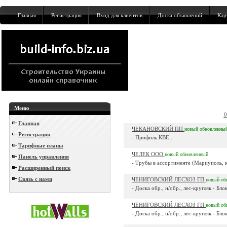
Главная
Регистрация
Вход для клиентов
Доска объявлений
Кар
Меню
0
Главная
ЧЕКАНОВСКИЙ ПП
новый
обновленны
Регистрация
- Профиль КВЕ...
Тарифные планы
ЧЕЛЕК ООО
новый
обновленный
Панель управления
- Трубы в ассортименте (Мариуполь, к-
Расширенный поиск
Связь с нами
ЧЕНИГОВСКИЙ ЛЕСХОЗ ГП
новый
об
- Доска обр., н/обр., лес-кругляк - Бл
ЧЕНИГОВСКИЙ ЛЕСХОЗ ГП
новый
об
- Доска обр., н/обр., лес-кругляк - Бл