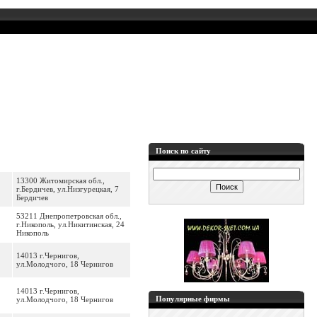
Поиск по сайту
13300 Житомирская обл.,
г.Бердичев, ул.Низгурецкая, 7
Бердичев
53211 Днепропетровская обл.,
г.Никополь, ул.Никитинская, 24
Никополь
14013 г.Чернигов,
ул.Молодчого, 18 Чернигов
14013 г.Чернигов,
Популярные фирмы
ул.Молодчого, 18 Чернигов