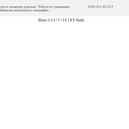
аботы по мощению дорожек - Работы по украшению
(044) 451-45-21 F
айнерская интерьеров и ландшафто...
Назад
1
2
3
[
4
]
5
6
7
8
9
Далее