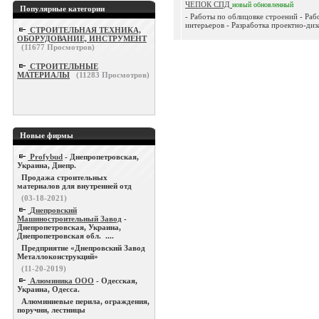
ЧЕПОК СПД
новый
обновленный
Популярные категории
- Работы по облицовке строений - Р
интерьеров - Разработка проектно-диз
СТРОИТЕЛЬНАЯ ТЕХНИКА,
ОБОРУДОВАНИЕ, ИНСТРУМЕНТ
(
11677
Просмотров)
СТРОИТЕЛЬНЫЕ
МАТЕРИАЛЫ
(
11283
Просмотров)
Новые фирмы
Profybud
- Днепропетровская,
Украина, Днепр.
Продажа строительных
материалов для внутренней отд
(03-18-2021)
Днепровский
Машиностроительный Завод
-
Днепропетровская, Украина,
Днепропетровская обл. ....
Предприятие «Днепровский Завод
Металлоконструкций»
(11-20-2019)
Алюминика ООО
- Одесская,
Украина, Одесса.
Алюминиевые перила, ограждения,
поручни, лестницы