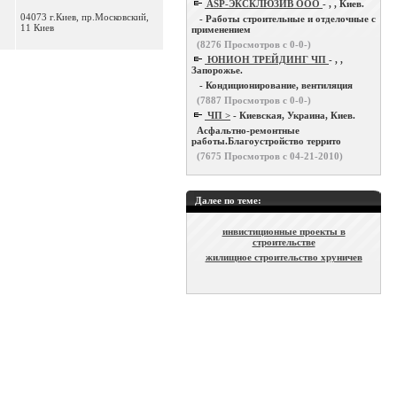
ASP-ЭКСКЛЮЗИВ ООО
- , , Киев.
04073 г.Киев, пр.Московский,
- Работы строительные и отделочные с
11 Киев
применением
(
8276
Просмотров с 0-0-)
ЮНИОН ТРЕЙДИНГ ЧП
- , ,
Запорожье.
- Кондиционирование, вентиляция
(
7887
Просмотров с 0-0-)
ЧП >
- Киевская, Украина, Киев.
Асфальтно-ремонтные
работы.Благоустройство террито
(
7675
Просмотров с 04-21-2010)
Далее по теме:
инвистиционные проекты в
строительстве
жилищное строительство хруничев