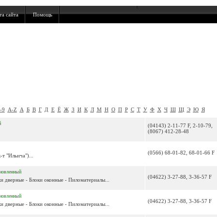
та сайта
Помощь
-9
A-Z
А
Б
В
Г
Д
Е
Ё
Ж
З
И
К
Л
М
Н
О
П
Р
С
Т
У
Ф
Х
Ч
Ш
Щ
Э
Ю
Я
й
(04143) 2-11-77 F, 2-10-79,
(8067) 412-28-48
(0566) 68-01-82, 68-01-66 F
т "Ильича")...
новленный
(04622) 3-27-88, 3-36-57 F
оки дверные - Блоки оконные - Пиломатериалы...
новленный
(04622) 3-27-88, 3-36-57 F
оки дверные - Блоки оконные - Пиломатериалы...