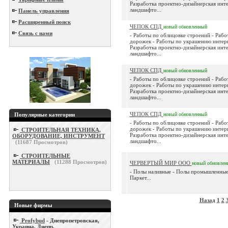
Разработка проектно-дизайнерская инт
ландшафто...
Панель управления
Расширенный поиск
ЧЕПОК СПД
новый
обновленный
Связь с нами
- Работы по облицовке строений - Раб
дорожек - Работы по украшению интерь
Разработка проектно-дизайнерская инт
ландшафто...
ЧЕПОК СПД
новый
обновленный
- Работы по облицовке строений - Раб
дорожек - Работы по украшению интерь
Разработка проектно-дизайнерская инт
ландшафто...
ЧЕПОК СПД
Популярные категории
новый
обновленный
- Работы по облицовке строений - Раб
дорожек - Работы по украшению интерь
СТРОИТЕЛЬНАЯ ТЕХНИКА,
Разработка проектно-дизайнерская инт
ОБОРУДОВАНИЕ, ИНСТРУМЕНТ
ландшафто...
(
11687
Просмотров)
СТРОИТЕЛЬНЫЕ
МАТЕРИАЛЫ
(
11288
Просмотров)
ЧЕРВЕРТЫЙ МИР ООО
новый
обновлен
- Полы наливные - Полы промышленные 
Паркет...
Назад
1
2
Новые фирмы
Profybud
- Днепропетровская,
Украина, Днепр.