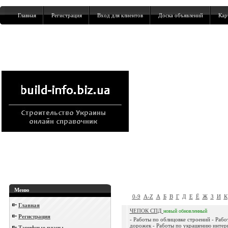
Главная
Регистрация
Вход для клиентов
Доска объявлений
Кар
Меню
0-9
A-Z
А
Б
В
Г
Д
Е
Ё
Ж
З
И
К
Главная
ЧЕПОК СПД
новый
обновленный
Регистрация
- Работы по облицовке строений - Раб
дорожек - Работы по украшению интерь
Тарифные планы