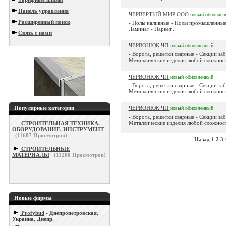
Панель управления
ЧЕРВЕРТЫЙ МИР ООО
новый
обновлен
Расширенный поиск
- Полы наливные - Полы промышленные
Ламинат - Паркет...
Связь с нами
ЧЕРВОНЮК ЧП
новый
обновленный
- Ворота, решетки сварные - Секции за
Металлические изделия любой сложност
ЧЕРВОНЮК ЧП
новый
обновленный
- Ворота, решетки сварные - Секции за
Металлические изделия любой сложност
Популярные категории
ЧЕРВОНЮК ЧП
новый
обновленный
- Ворота, решетки сварные - Секции за
Металлические изделия любой сложност
СТРОИТЕЛЬНАЯ ТЕХНИКА,
ОБОРУДОВАНИЕ, ИНСТРУМЕНТ
(
11687
Просмотров)
Назад
1
2
3
СТРОИТЕЛЬНЫЕ
МАТЕРИАЛЫ
(
11288
Просмотров)
Новые фирмы
Profybud
- Днепропетровская,
Украина, Днепр.