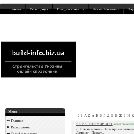
Главная
Регистрация
Вход для клиентов
Доска объявлений
Кар
Меню
0-9
A-Z
А
Б
В
Г
Д
Е
Ё
Ж
З
И
К
Главная
ЧЕРВЕРТЫЙ МИР ООО
новый
обновлен
Регистрация
- Полы наливные - Полы промышленные
Ламинат - Паркет...
Тарифные планы