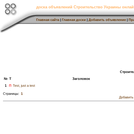
доска объявлений Строительство Украины онлай
Главная сайта
|
Главная доски
|
Добавить объявление
|
Пр
Строите
№
Т
Заголовок
1
П
Test, just a test
Страницы:
1
Добавить