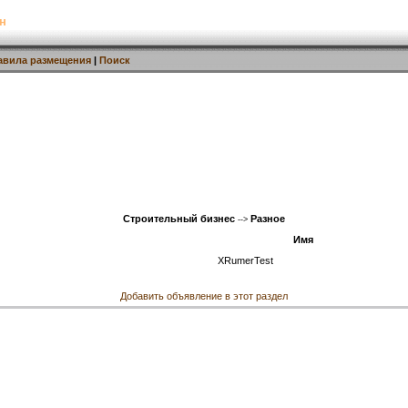
н
авила размещения
|
Поиск
Строительный бизнес
Разное
-->
Имя
XRumerTest
Добавить объявление в этот раздел