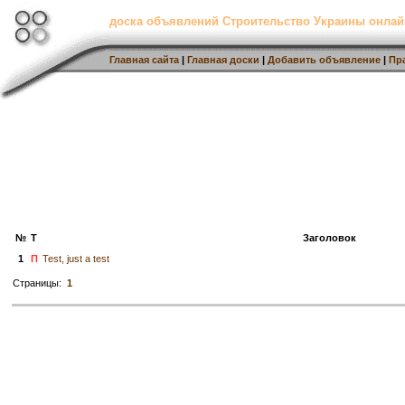
доска объявлений Строительство Украины онлай
Главная сайта
|
Главная доски
|
Добавить объявление
|
Пр
№
Т
Заголовок
1
П
Test, just a test
Страницы:
1